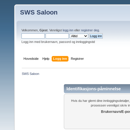
SWS Saloon
Velkommen,
Gjest
. Vennligst
logg inn
eller
registrer deg
.
Logg inn med brukernavn, passord og innloggingstid
Hovedside
Hjelp
Logg inn
Registrer
SWS Saloon
Identifikasjons-påminnelse
Hvis du har glemt dine innloggingsdetalje
prosessen vennligst skriv i
Brukernavn/E-pos